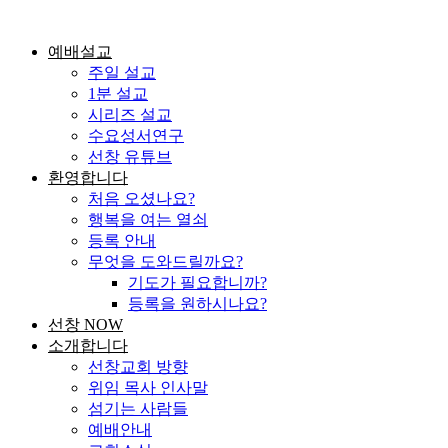
콘
텐
예배설교
츠
주일 설교
로
1분 설교
건
시리즈 설교
너
수요성서연구
뛰
선창 유튜브
기
환영합니다
처음 오셨나요?
행복을 여는 열쇠
등록 안내
무엇을 도와드릴까요?
기도가 필요합니까?
등록을 원하시나요?
선창 NOW
소개합니다
선창교회 방향
위임 목사 인사말
섬기는 사람들
예배안내