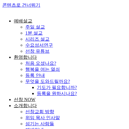
콘텐츠로 건너뛰기
예배설교
주일 설교
1분 설교
시리즈 설교
수요성서연구
선창 유튜브
환영합니다
처음 오셨나요?
행복을 여는 열쇠
등록 안내
무엇을 도와드릴까요?
기도가 필요합니까?
등록을 원하시나요?
선창 NOW
소개합니다
선창교회 방향
위임 목사 인사말
섬기는 사람들