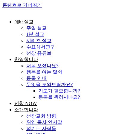
콘텐츠로 건너뛰기
예배설교
주일 설교
1분 설교
시리즈 설교
수요성서연구
선창 유튜브
환영합니다
처음 오셨나요?
행복을 여는 열쇠
등록 안내
무엇을 도와드릴까요?
기도가 필요합니까?
등록을 원하시나요?
선창 NOW
소개합니다
선창교회 방향
위임 목사 인사말
섬기는 사람들