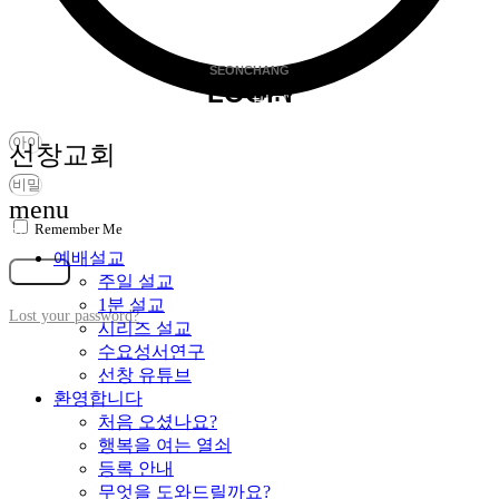
SEONCHANG
LOGIN
비밀번호찾기
선창교회
menu
Remember Me
가입
예배설교
로그인
주일 설교
1분 설교
Lost your password?
시리즈 설교
수요성서연구
선창 유튜브
환영합니다
처음 오셨나요?
행복을 여는 열쇠
등록 안내
무엇을 도와드릴까요?