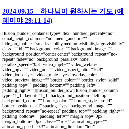
2024.09.15 – 하나님이 원하시는 기도 (예
레미야 29:11-14)
[fusion_builder_container type=”flex” hundred_percent=”no”
equal_height_columns=”no” menu_anchor=””
hide_on_mobile=”small-visibility,medium-visibility,large-visibility”
class=”” id=”” background_color=”” background_image=””
background_position=”center center” background_repeat=”no-
repeat” fade=”no” background_parallax=”none”
parallax_speed=”0.3″ video_mp4=”” video_webm=””
video_ogv=”” video_url=”” video_aspect_ratio=”16:9″
video_loop=”yes” video_mute=”yes” overlay_color=””
video_preview_image=”” border_color=”” border_style=”solid”
padding_top=”” padding_bottom=”” padding_left=””
padding_right=””][fusion_builder_row][fusion_builder_column
type=”1_1″ layout=”1_1″ background_position=”left top”
background_color=”” border_color=”” border_style=”solid”
border_position=”all” spacing=”yes” background_image=””
background_repeat=”no-repeat” padding_top=”” padding_right=””
padding_bottom=”” padding_left=”” margin_top=”0px”
margin_bottom=”0px” class=”” id=”” animation_type=””
animation_speed=”0.3″ animation_direction=”left”