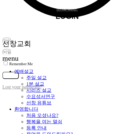
SEONCHANG
LOGIN
비밀번호찾기
선창교회
menu
Remember Me
가입
예배설교
로그인
주일 설교
1분 설교
Lost your password?
시리즈 설교
수요성서연구
선창 유튜브
환영합니다
처음 오셨나요?
행복을 여는 열쇠
등록 안내