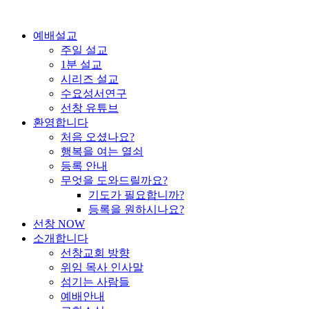
콘
텐
예배설교
츠
주일 설교
로
1분 설교
건
시리즈 설교
너
수요성서연구
뛰
선창 유튜브
기
환영합니다
처음 오셨나요?
행복을 여는 열쇠
등록 안내
무엇을 도와드릴까요?
기도가 필요합니까?
등록을 원하시나요?
선창 NOW
소개합니다
선창교회 방향
위임 목사 인사말
섬기는 사람들
예배안내