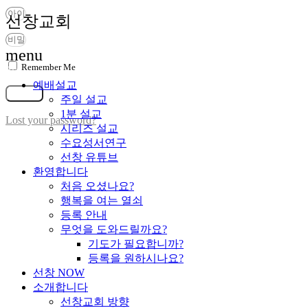
선창교회
menu
Remember Me
가입
예배설교
로그인
주일 설교
1분 설교
Lost your password?
시리즈 설교
수요성서연구
선창 유튜브
환영합니다
처음 오셨나요?
행복을 여는 열쇠
등록 안내
무엇을 도와드릴까요?
기도가 필요합니까?
등록을 원하시나요?
선창 NOW
소개합니다
선창교회 방향