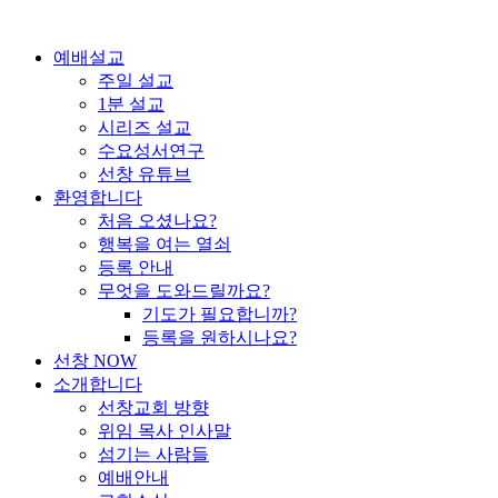
콘
텐
예배설교
츠
주일 설교
로
1분 설교
건
시리즈 설교
너
수요성서연구
뛰
선창 유튜브
기
환영합니다
처음 오셨나요?
행복을 여는 열쇠
등록 안내
무엇을 도와드릴까요?
기도가 필요합니까?
등록을 원하시나요?
선창 NOW
소개합니다
선창교회 방향
위임 목사 인사말
섬기는 사람들
예배안내