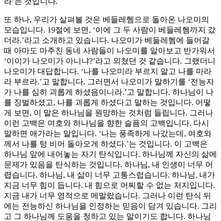
라’는 것입니다.
또 하나, 우리가 살펴볼 것은 베들레헴으로 돌아온 나오미의
모습입니다. 19절에 보면, ‘이에 그 두 사람이 베들레헴까지 갔
더라.’라고 소개하고 있습니다. 나오미가 베들레헴에 들어갈
때 아마도 마주친 동네 사람들이 나오미를 알아보고 반가워서
‘이이가 나오미가 아니냐?’라고 외쳤던 것 같습니다. 그랬더니
나오미가 대답합니다. ‘나를 나오미라 부르지 말고 나를 마라
라 부르라.’고 말합니다. 그러면서 나오미가 말하기를 ‘전능자
가 나를 심히 괴롭게 하셨음이니라.’고 말합니다. 하나님이 나
를 징벌하셨고, 나를 괴롭게 하셨다고 말하는 것입니다. 어떻
게 보면, 이 말은 하나님을 원망하는 것처럼 들립니다. 그러나
이런 고백은 여호와 하나님을 향한 슬픔의 고백입니다. 다시
말하면 애가라는 말입니다. ‘나는 풍족하게 나갔는데, 여호와
께서 나를 텅 비어 돌아오게 하셨다.’는 것입니다. 이 고백은
하나님 앞에 내어놓는 자기 탄식입니다. 하나님께 자신의 삶에
문제가 있음을 탄식하는 것입니다. 하나님, 내 인생이 너무 어
렵습니다. 하나님, 내 삶이 너무 고통스럽습니다. 하나님, 내가
지금 너무 힘이 듭니다. 내 힘으로 어찌할 수 없는 처지입니다.
지금 내가 너무 영적으로 메말랐습니다. 그러나 이런 탄식 뒤
에는 전능하신 하나님을 인정하는 믿음이 담겨 있습니다. 그리
고 그 하나님께 도움을 청하고 있는 말이기도 합니다. 하나님