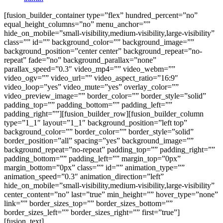
[fusion_builder_container type=”flex” hundred_percent=”no”
equal_height_columns=”no” menu_anchor=””
hide_on_mobile=”small-visibility,medium-visibility,large-visibility”
class=”” id=”” background_color=”” background_image=””
background_position=”center center” background_repeat=”no-
repeat” fade=”no” background_parallax=”none”
parallax_speed=”0.3″ video_mp4=”” video_webm=””
video_ogv=”” video_url=”” video_aspect_ratio=”16:9″
video_loop=”yes” video_mute=”yes” overlay_color=””
video_preview_image=”” border_color=”” border_style=”solid”
padding_top=”” padding_bottom=”” padding_left=””
padding_right=””][fusion_builder_row][fusion_builder_column
type=”1_1″ layout=”1_1″ background_position=”left top”
background_color=”” border_color=”” border_style=”solid”
border_position=”all” spacing=”yes” background_image=””
background_repeat=”no-repeat” padding_top=”” padding_right=””
padding_bottom=”” padding_left=”” margin_top=”0px”
margin_bottom=”0px” class=”” id=”” animation_type=””
animation_speed=”0.3″ animation_direction=”left”
hide_on_mobile=”small-visibility,medium-visibility,large-visibility”
center_content=”no” last=”true” min_height=”” hover_type=”none”
link=”” border_sizes_top=”” border_sizes_bottom=””
border_sizes_left=”” border_sizes_right=”” first=”true”]
[fusion_text]