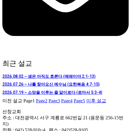
최근 설교
2026.08.02 – 샘은 아직도 흐른다 (예레미야 2:1-13)
2026.07.26 – 나를 찾아오신 예수님 (요한복음 4:7-15)
2026.07.19 – 소망을 이루는 줄 앎이로다 (로마서 5:3-4)
이전 설교
Page
1
Page
2
Page
3
Page
4
Page
5
이후 설교
선창교회
주소 : 대전광역시 서구 계룡로 662번길 21 (용문동 256-15번
지)
전화 : 042) 528-910~4 , 팩스 : 042)528-9105