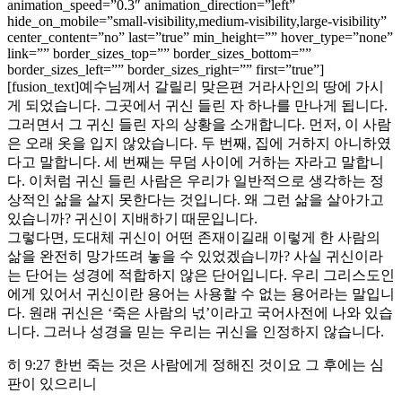
animation_speed=”0.3″ animation_direction=”left”
hide_on_mobile=”small-visibility,medium-visibility,large-visibility”
center_content=”no” last=”true” min_height=”” hover_type=”none”
link=”” border_sizes_top=”” border_sizes_bottom=””
border_sizes_left=”” border_sizes_right=”” first=”true”]
[fusion_text]예수님께서 갈릴리 맞은편 거라사인의 땅에 가시
게 되었습니다. 그곳에서 귀신 들린 자 하나를 만나게 됩니다.
그러면서 그 귀신 들린 자의 상황을 소개합니다. 먼저, 이 사람
은 오래 옷을 입지 않았습니다. 두 번째, 집에 거하지 아니하였
다고 말합니다. 세 번째는 무덤 사이에 거하는 자라고 말합니
다. 이처럼 귀신 들린 사람은 우리가 일반적으로 생각하는 정
상적인 삶을 살지 못한다는 것입니다. 왜 그런 삶을 살아가고
있습니까? 귀신이 지배하기 때문입니다.
그렇다면, 도대체 귀신이 어떤 존재이길래 이렇게 한 사람의
삶을 완전히 망가뜨려 놓을 수 있었겠습니까? 사실 귀신이라
는 단어는 성경에 적합하지 않은 단어입니다. 우리 그리스도인
에게 있어서 귀신이란 용어는 사용할 수 없는 용어라는 말입니
다. 원래 귀신은 ‘죽은 사람의 넋’이라고 국어사전에 나와 있습
니다. 그러나 성경을 믿는 우리는 귀신을 인정하지 않습니다.
히 9:27 한번 죽는 것은 사람에게 정해진 것이요 그 후에는 심
판이 있으리니