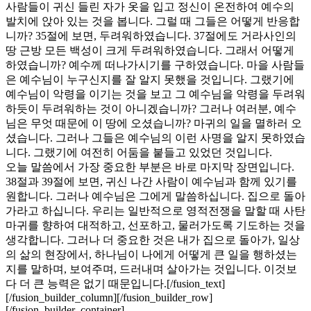
사람들이 귀신 들린 자가 옷을 입고 정신이 온전하여 예수의
발치에 앉아 있는 것을 봅니다. 그럴 때 그들은 어떻게 반응합
니까? 35절에 보면, 두려워하였습니다. 37절에도 거라사인의
땅 근방 모든 백성이 크게 두려워하였습니다. 그래서 어떻게
하였습니까? 예수께 떠나가시기를 구하였습니다. 마을 사람들
은 예수님이 누구신지를 잘 알지 못했을 것입니다. 그랬기에
예수님이 악령을 이기는 것을 보고 그 예수님을 악령을 두려워
하듯이 두려워하는 것이 아니겠습니까? 그러나 여러분, 예수
님은 무엇 때문에 이 땅에 오셨습니까? 마귀의 일을 멸하러 오
셨습니다. 그러나 그들은 예수님의 이런 사명을 알지 못하였습
니다. 그랬기에 여전히 어둠을 붙들고 있었던 것입니다.
오늘 말씀에서 가장 중요한 부분은 바로 마지막 장면입니다.
38절과 39절에 보면, 귀신 나간 사람이 예수님과 함께 있기를
원합니다. 그러나 예수님은 그에게 말씀하십니다. 집으로 돌아
가라고 하십니다. 우리는 일반적으로 영적전쟁을 말할 때 사탄
마귀를 향하여 대적하고, 선포하고, 물러가도록 기도하는 것을
생각합니다. 그러나 더 중요한 것은 내가 집으로 돌아가, 일상
의 삶의 현장에서, 하나님이 나에게 어떻게 큰 일을 행하셨는
지를 말하며, 보여주며, 드러내며 살아가는 것입니다. 이것보
다 더 큰 능력은 없기 때문입니다.[/fusion_text]
[/fusion_builder_column][/fusion_builder_row]
[/fusion_builder_container]