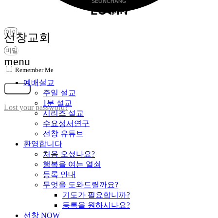
SEONCHANG
LOGIN
비밀번호찾기
선창교회
menu
Remember Me
가입
예배설교
로그인
주일 설교
1분 설교
Lost your password?
시리즈 설교
수요성서연구
선창 유튜브
환영합니다
처음 오셨나요?
행복을 여는 열쇠
등록 안내
무엇을 도와드릴까요?
기도가 필요합니까?
등록을 원하시나요?
선창 NOW