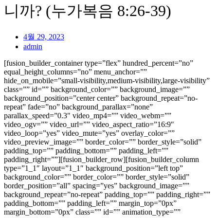
니까? (누가복음 8:26-39)
4월 29, 2023
admin
[fusion_builder_container type=”flex” hundred_percent=”no”
equal_height_columns=”no” menu_anchor=””
hide_on_mobile=”small-visibility,medium-visibility,large-visibility”
class=”” id=”” background_color=”” background_image=””
background_position=”center center” background_repeat=”no-
repeat” fade=”no” background_parallax=”none”
parallax_speed=”0.3″ video_mp4=”” video_webm=””
video_ogv=”” video_url=”” video_aspect_ratio=”16:9″
video_loop=”yes” video_mute=”yes” overlay_color=””
video_preview_image=”” border_color=”” border_style=”solid”
padding_top=”” padding_bottom=”” padding_left=””
padding_right=””][fusion_builder_row][fusion_builder_column
type=”1_1″ layout=”1_1″ background_position=”left top”
background_color=”” border_color=”” border_style=”solid”
border_position=”all” spacing=”yes” background_image=””
background_repeat=”no-repeat” padding_top=”” padding_right=””
padding_bottom=”” padding_left=”” margin_top=”0px”
margin_bottom=”0px” class=”” id=”” animation_type=””