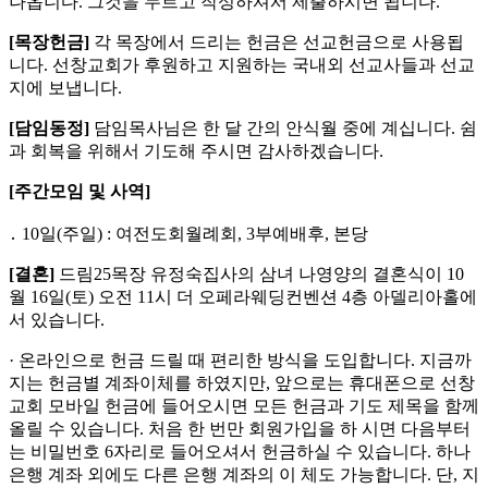
나옵니다. 그것을 누르고 작성하셔서 제출하시면 됩니다.
[
목장헌금
]
각 목장에서 드리는 헌금은 선교헌금으로 사용됩
니다. 선창교회가 후원하고 지원하는 국내외 선교사들과 선교
지에 보냅니다.
[
담임동정
]
담임목사님은 한 달 간의 안식월 중에 계십니다. 쉼
과 회복을 위해서 기도해 주시면 감사하겠습니다.
[
주간모임 및 사역
]
․ 10일(주일) : 여전도회월례회, 3부예배후, 본당
[
결혼
]
드림25목장 유정숙집사의 삼녀 나영양의 결혼식이 10
월 16일(토) 오전 11시 더 오페라웨딩컨벤션 4층 아델리아홀에
서 있습니다.
· 온라인으로 헌금 드릴 때 편리한 방식을 도입합니다. 지금까
지는 헌금별 계좌이체를 하였지만, 앞으로는 휴대폰으로 선창
교회 모바일 헌금에 들어오시면 모든 헌금과 기도 제목을 함께
올릴 수 있습니다. 처음 한 번만 회원가입을 하 시면 다음부터
는 비밀번호 6자리로 들어오셔서 헌금하실 수 있습니다. 하나
은행 계좌 외에도 다른 은행 계좌의 이 체도 가능합니다. 단, 지