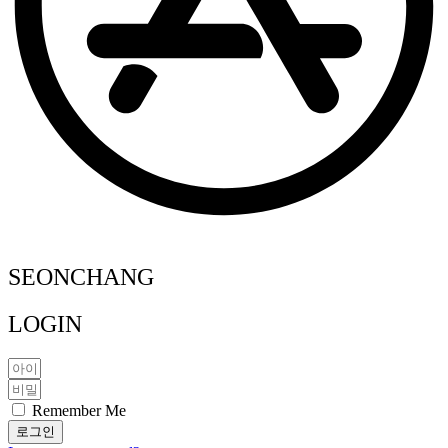
SEONCHANG
LOGIN
Remember Me
로그인