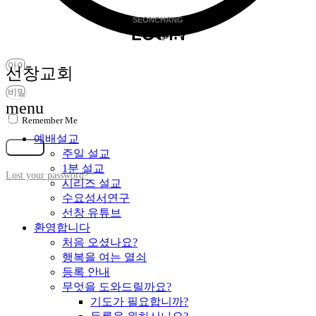
SEONCHANG
LOGIN
비밀번호찾기
선창교회
menu
Remember Me
가입
예배설교
로그인
주일 설교
1분 설교
Lost your password?
시리즈 설교
수요성서연구
선창 유튜브
환영합니다
처음 오셨나요?
행복을 여는 열쇠
등록 안내
무엇을 도와드릴까요?
기도가 필요합니까?