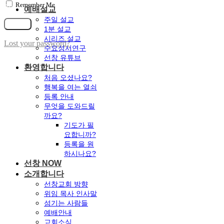
Remember Me
가입
예배설교
주일 설교
로그인
1분 설교
시리즈 설교
Lost your password?
수요성서연구
선창 유튜브
환영합니다
처음 오셨나요?
행복을 여는 열쇠
등록 안내
무엇을 도와드릴
까요?
기도가 필
요합니까?
등록을 원
하시나요?
선창 NOW
소개합니다
선창교회 방향
위임 목사 인사말
섬기는 사람들
예배안내
교회소식