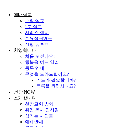
콘
텐
예배설교
츠
주일 설교
로
1분 설교
건
시리즈 설교
너
수요성서연구
뛰
선창 유튜브
기
환영합니다
처음 오셨나요?
행복을 여는 열쇠
등록 안내
무엇을 도와드릴까요?
기도가 필요합니까?
등록을 원하시나요?
선창 NOW
소개합니다
선창교회 방향
위임 목사 인사말
섬기는 사람들
예배안내