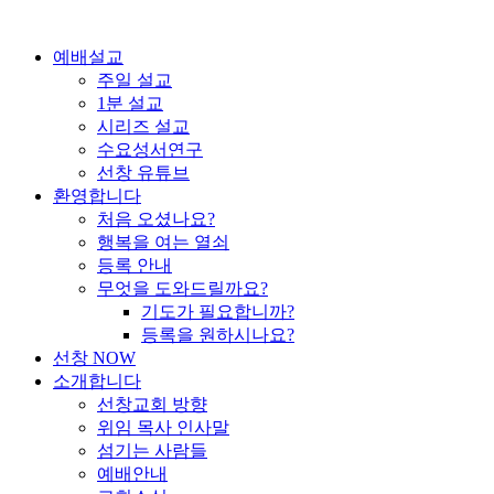
콘
텐
예배설교
츠
주일 설교
로
1분 설교
건
시리즈 설교
너
수요성서연구
뛰
선창 유튜브
기
환영합니다
처음 오셨나요?
행복을 여는 열쇠
등록 안내
무엇을 도와드릴까요?
기도가 필요합니까?
등록을 원하시나요?
선창 NOW
소개합니다
선창교회 방향
위임 목사 인사말
섬기는 사람들
예배안내