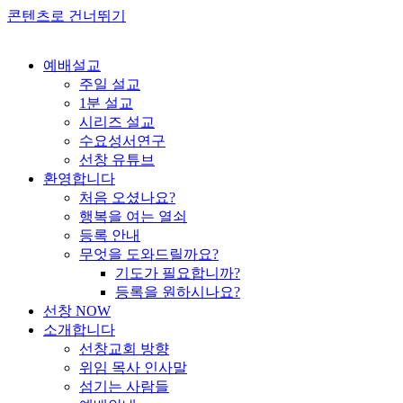
콘텐츠로 건너뛰기
예배설교
주일 설교
1분 설교
시리즈 설교
수요성서연구
선창 유튜브
환영합니다
처음 오셨나요?
행복을 여는 열쇠
등록 안내
무엇을 도와드릴까요?
기도가 필요합니까?
등록을 원하시나요?
선창 NOW
소개합니다
선창교회 방향
위임 목사 인사말
섬기는 사람들