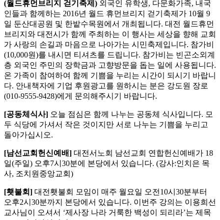
(월드휴먼브리지 걷기축제)
외국인 유학생, 다문화가족, 내국
인들과 함께하는 2016년 월드 휴먼브리지 걷기축제가 10월 9
일 둔산대공원 및 한밭수목원에서 개최됩니다. 대전 월드휴먼
브리지와 대전시가 함께 주최하는 이 행사는 세상을 향해 교회
가 사랑의 손길과 마음으로 나아가는 시민축제입니다. 참가비
(10,000원)를 내시면 티셔츠를 드립니다. 참가비는 빈곤소외계
층 외국인 주민의 장학금과 고향방문을 돕는 일에 사용됩니다.
온 가족이 참여하여 함께 기쁨을 누리는 시간이 되시기 바랍니
다. 안내책자에 기업 후원광고를 원하시는 분은 강도원 장로
(010-9555-9428)에게 문의해주시기 바랍니다.
[공동체식사]
오늘 점심은 함께 나누는 공동체 식사입니다. 모
두 식당에 가셔서 작은 것이지만 서로 나누는 기쁨을 누리고
돌아가십시오.
[남선교회헌신예배]
대전서노회 남선교회 연합헌신예배가 18
일(주일) 오후7시30분에 본당에서 있습니다. (강사:인치은 목
사, 조치원중앙교회)
[횃불회]
대전횃불회 모임이 매주 월요일 오전10시30분부터
오후2시30분까지 본당에서 있습니다. 이번주 강의는 이용희선
교사님이 오셔서 ‘제사장 나라 거룩한 백성이 되리라’는 제목